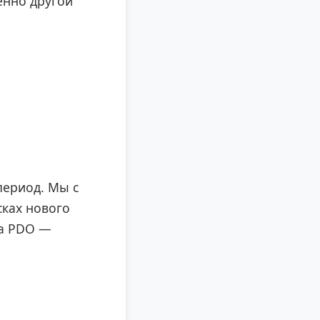
енно другой
период. Мы с
сках нового
на PDO —