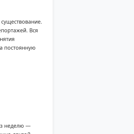
 существование.
епортажей. Вся
снятия
на постоянную
рез неделю —