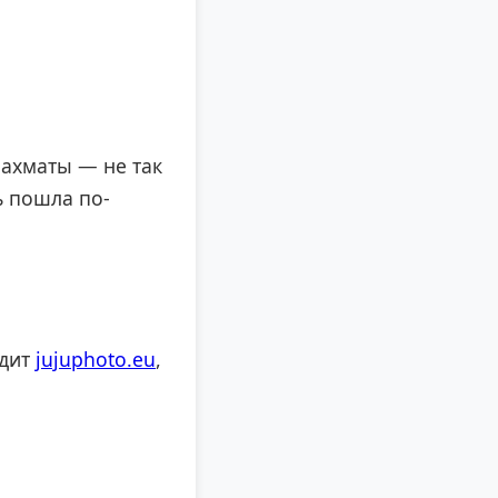
шахматы — не так
ь пошла по-
удит
jujuphoto.eu
,