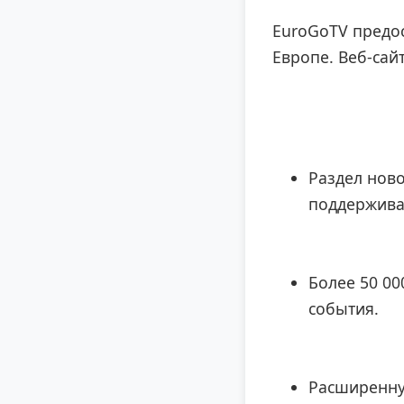
EuroGoTV предос
Европе. Веб-сай
Раздел нов
поддерживал
Более 50 0
события.
Расширенну