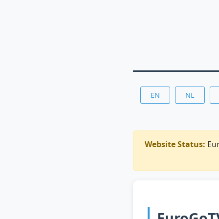
EN
NL
Website Status:
Eur
EuroGoT