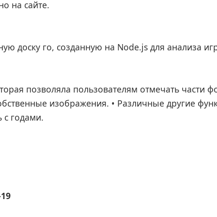
о на сайте.
ую доску го, созданную на Node.js для анализа иг
оторая позволяла пользователям отмечать части ф
обственные изображения. • Различные другие фун
 с годами.
-19