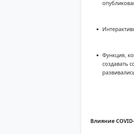
опубликован
Интерактивн
Функция, к
создавать с
развивались
Влияние COVID