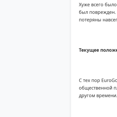
Хуже всего было
был поврежден. 
потеряны навсег
Текущее полож
С тех пор EuroG
общественной п
другом времени