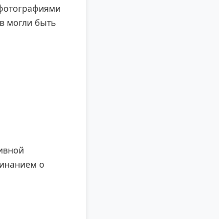
 фотографиями
в могли быть
тивной
минанием о