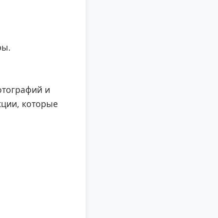
ры.
отографий и
кции, которые