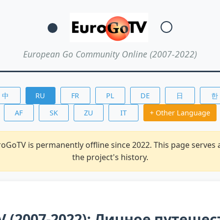
European Go Community Online (2007-2022)
中
RU
FR
PL
DE
日
한
AF
SK
ZU
IT
+ Other Language
oGoTV is permanently offline since 2022. This page serves
the project's history.
V (2007-2022): Личное путешес