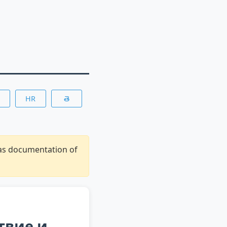
HR
తె
 as documentation of
твие и