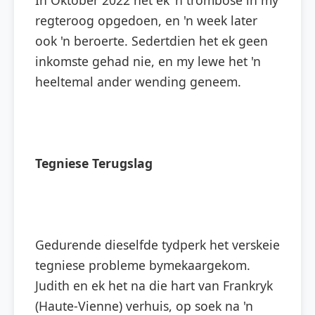
In Oktober 2022 het ek 'n trombose in my
regteroog opgedoen, en 'n week later
ook 'n beroerte. Sedertdien het ek geen
inkomste gehad nie, en my lewe het 'n
heeltemal ander wending geneem.
Tegniese Terugslag
Gedurende dieselfde tydperk het verskeie
tegniese probleme bymekaargekom.
Judith en ek het na die hart van Frankryk
(Haute-Vienne) verhuis, op soek na 'n