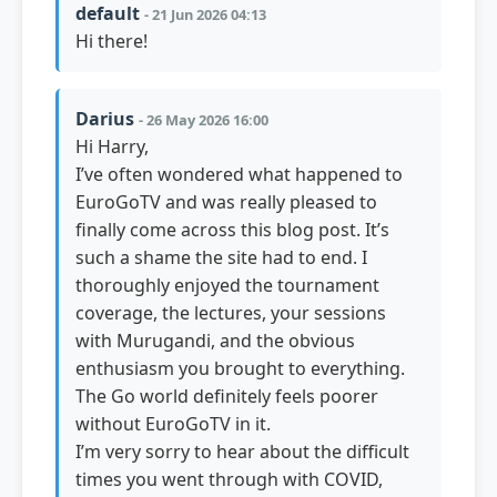
default
- 21 Jun 2026 04:13
Hi there!
Darius
- 26 May 2026 16:00
Hi Harry,
I’ve often wondered what happened to
EuroGoTV and was really pleased to
finally come across this blog post. It’s
such a shame the site had to end. I
thoroughly enjoyed the tournament
coverage, the lectures, your sessions
with Murugandi, and the obvious
enthusiasm you brought to everything.
The Go world definitely feels poorer
without EuroGoTV in it.
I’m very sorry to hear about the difficult
times you went through with COVID,