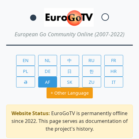
European Go Community Online (2007-2022)
EN
NL
中
RU
FR
PL
DE
日
한
HR
తె
AF
SK
ZU
IT
+ Other Language
Website Status:
EuroGoTV is permanently offline
since 2022. This page serves as documentation of
the project's history.